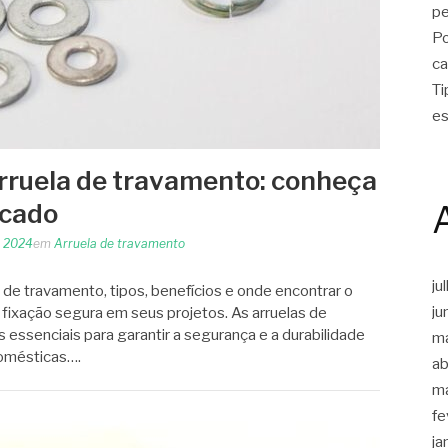
p
Po
ca
Ti
es
rruela de travamento: conheça
rcado
, 2024
em
Arruela de travamento
ju
de travamento, tipos, benefícios e onde encontrar o
ju
r fixação segura em seus projetos. As arruelas de
ssenciais para garantir a segurança e a durabilidade
m
domésticas….
ab
m
fe
ja