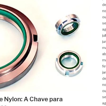
d
n
ou
s
a
ju
ju
m
ab
m
fe
ja
d
n
ou
s
 Nylon: A Chave para
a