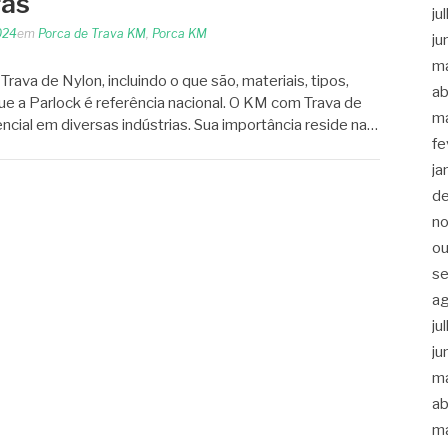
ras
ju
024
em
Porca de Trava KM
,
Porca KM
ju
m
va de Nylon, incluindo o que são, materiais, tipos,
ab
ue a Parlock é referência nacional. O KM com Trava de
m
ial em diversas indústrias. Sua importância reside na…
fe
ja
d
n
ou
s
a
ju
ju
m
ab
m