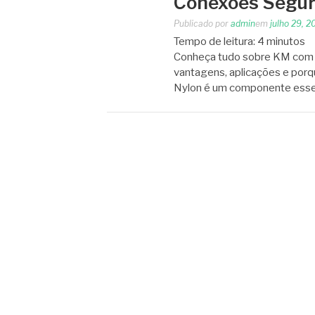
Conexões Segu
Publicado por
admin
em
julho 29, 2
Tempo de leitura:
4
minutos
Conheça tudo sobre KM com Tra
vantagens, aplicações e porq
Nylon é um componente essenc