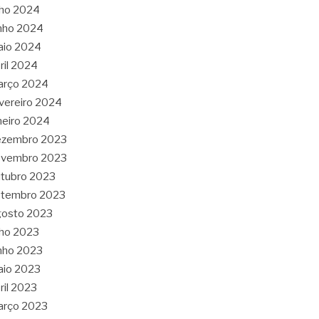
lho 2024
nho 2024
aio 2024
ril 2024
arço 2024
vereiro 2024
neiro 2024
ezembro 2023
ovembro 2023
tubro 2023
etembro 2023
gosto 2023
lho 2023
nho 2023
aio 2023
ril 2023
arço 2023