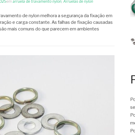
2025
em
arruela de travamento nylon
,
Arruelas de nylon
ravamento de nylon melhora a segurança da fixação em
ração e carga constante. As falhas de fixação causadas
o são mais comuns do que parecem em ambientes
Po
se
Po
me
Po