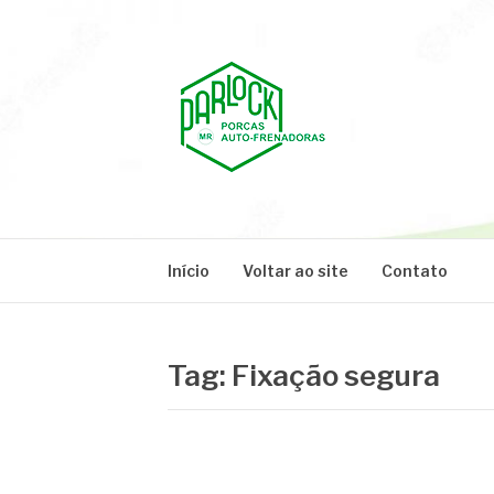
Pular
para
o
conteúdo
PARLOCK
Parlock Blog
Início
Voltar ao site
Contato
Tag:
Fixação segura