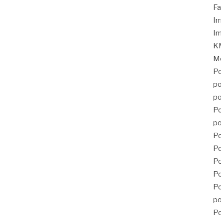
Fa
Im
Im
KM
Mé
Po
po
po
Po
po
Po
Po
P
Po
Po
po
Po