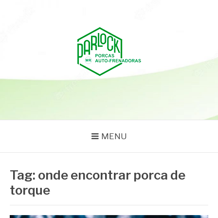
Pular
para
o
conteúdo
PARLOCK
Parlock Blog
MENU
Tag:
onde encontrar porca de
torque