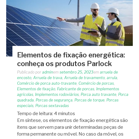
Elementos de fixação energética:
conheça os produtos Parlock
Publicado por
admin
em
setembro 25, 2023
em
arruela de
encosto
,
Arruela de trava
,
Arruela de travamento
,
arrula
,
Comércio de porca auto-travante
,
Comércio de porcas
,
Elementos de fixação
,
Fabricante de porcas
,
Implementos
agrícolas
,
Implementos rodoviários
,
Porca auto travante
,
Porca
quadrada
,
Porcas de segurança
,
Porcas de torque
,
Porcas
especiais
,
Porcas sextavadas
Tempo de leitura:
4
minutos
Em síntese, os elementos de fixação energética são
itens que servem para unir determinadas peças de
forma permanente ou móvel. No caso da móvel, os