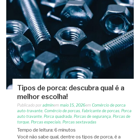
Tipos de porca: descubra qual é a
melhor escolha!
Publicado por
admin
em
maio 15, 2026
em
Comércio de porca
auto-travante
,
Comércio de porcas
,
Fabricante de porcas
,
Porca
auto travante
,
Porca quadrada
,
Porcas de segurança
,
Porcas de
torque
,
Porcas especiais
,
Porcas sextavadas
Tempo de leitura:
6
minutos
Você não sabe qual, dentre os tipos de porca, é a