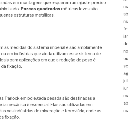
ilizadas em montagens que requerem um ajuste preciso
m
minimizado.
Porcas quadradas
métricas leves são
ab
enas estruturas metálicas.
m
fe
ja
d
m as medidas do sistema imperial e são amplamente
n
 em indústrias que ainda utilizam esse sistema de
ou
deais para aplicações em que a redução de peso é
s
da fixação.
a
ju
ju
m
cas Parlock em polegada pesada são destinadas a
ab
cia mecânica é essencial. Elas são utilizadas em
m
 nas indústrias de mineração e ferroviária, onde as
a fixação.