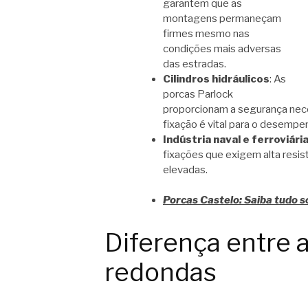
garantem que as
montagens permaneçam
firmes mesmo nas
condições mais adversas
das estradas.
Cilindros hidráulicos
: As
porcas Parlock
proporcionam a segurança nece
fixação é vital para o desemp
Indústria naval e ferroviári
fixações que exigem alta resis
elevadas.
Porcas Castelo: Saiba tudo s
Diferença entre 
redondas