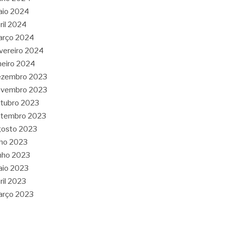
aio 2024
ril 2024
arço 2024
vereiro 2024
neiro 2024
ezembro 2023
ovembro 2023
tubro 2023
etembro 2023
gosto 2023
lho 2023
nho 2023
aio 2023
ril 2023
arço 2023