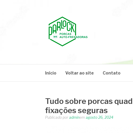
Pular
para
o
conteúdo
PARLOCK
Parlock Blog
Início
Voltar ao site
Contato
Tudo sobre porcas quad
fixações seguras
Publicado por
admin
em
agosto 26, 2024