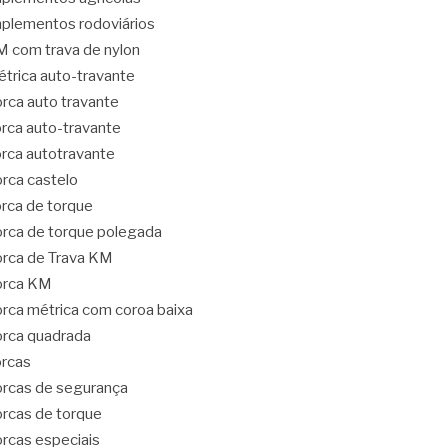
plementos rodoviários
 com trava de nylon
trica auto-travante
rca auto travante
rca auto-travante
rca autotravante
rca castelo
rca de torque
rca de torque polegada
rca de Trava KM
orca KM
rca métrica com coroa baixa
rca quadrada
rcas
rcas de segurança
rcas de torque
rcas especiais