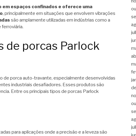
n
so em espaços confinados e oferece uma
ou
to
, principalmente em situações que envolvem vibrações
s
adas
são amplamente utilizadas em indústrias como a
a
ferroviária.
ju
ju
s de porcas Parlock
m
ab
m
fe
o de porca auto-travante, especialmente desenvolvidas
ja
ntes industriais desafiadores. Esses produtos são
d
ência. Entre os principais tipos de porcas Parlock
n
ou
s
a
ju
tadas para aplicações onde a precisão e a leveza são
ju