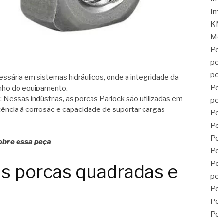
Im
KM
Mé
Po
po
po
ssária em sistemas hidráulicos, onde a integridade da
Po
enho do equipamento.
a
: Nessas indústrias, as porcas Parlock são utilizadas em
po
tência à corrosão e capacidade de suportar cargas
Po
Po
P
obre essa peça
Po
Po
as porcas quadradas e
po
Po
Po
Po