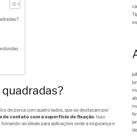
ca
Ti
uadradas?
es
 redondas
ju
ju
s quadradas?
m
ab
m
ico de porca com quatro lados, que se destacam por
fe
a de contato com a superfície de fixação
. Isso
ja
, tornando-as ideais para aplicações onde a segurança e
d