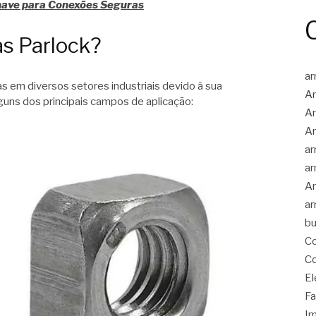
have para Conexões Seguras
as Parlock?
ar
 em diversos setores industriais devido à sua
Ar
lguns dos principais campos de aplicação:
Ar
Ar
ar
ar
Ar
ar
bu
Co
Co
El
Fa
Im