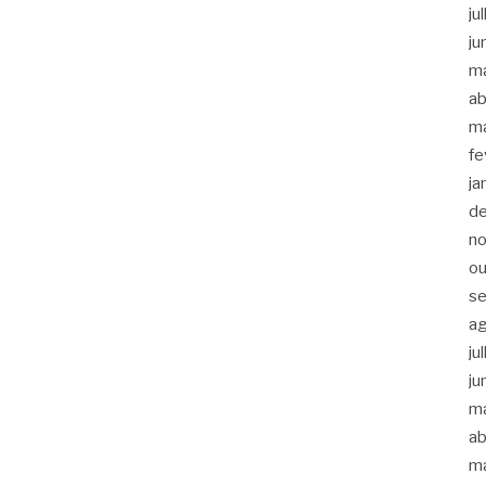
ju
ju
m
ab
m
fe
ja
d
n
ou
s
a
ju
ju
m
ab
m