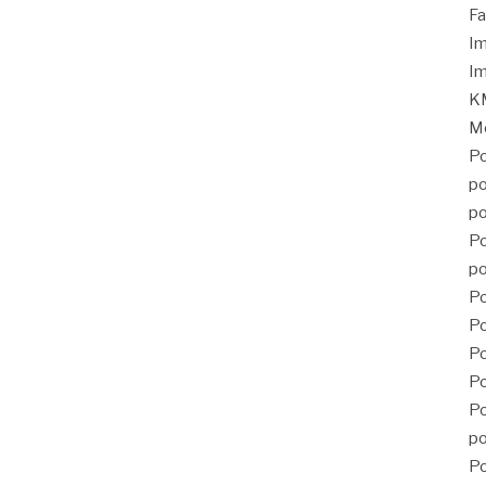
Fa
Im
Im
KM
Mé
Po
po
po
Po
po
Po
Po
P
Po
Po
po
Po