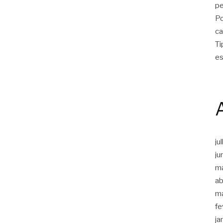
p
Po
ca
Ti
es
ju
ju
m
ab
m
fe
ja