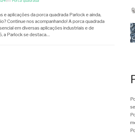
2024
em
Porca quadrada
cas e aplicações da porca quadrada Parlock e ainda,
ício? Continue nos acompanhando! A porca quadrada
ncial em diversas aplicações industriais e de
, a Parlock se destaca…
Po
se
Po
me
Po