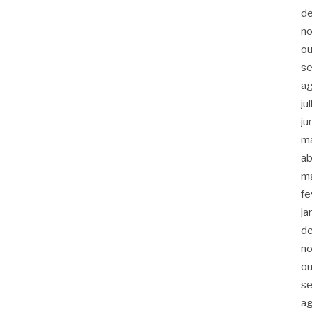
d
n
ou
s
a
ju
ju
m
ab
m
fe
ja
d
n
ou
s
a