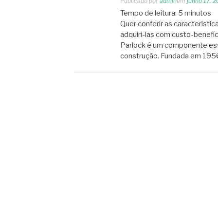
Publicado por
admin
em
junho 17, 
Tempo de leitura:
5
minutos
Quer conferir as característi
adquiri-las com custo-benef
Parlock é um componente esse
construção. Fundada em 1956