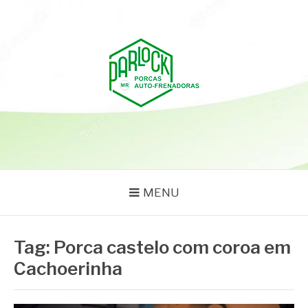
Pular
para
o
conteúdo
PARLOCK
Parlock Blog
MENU
Tag:
Porca castelo com coroa em
Cachoerinha