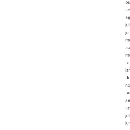
ou
s
a
ju
ju
m
ab
m
fe
ja
d
n
ou
s
a
ju
ju