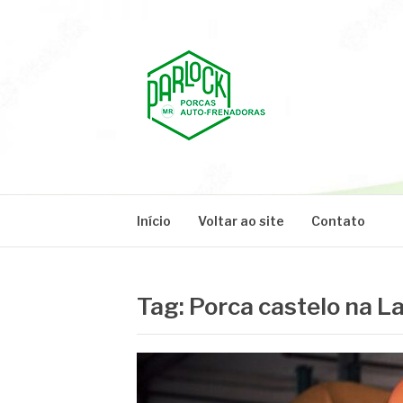
Pular
para
o
conteúdo
PARLOCK
Parlock Blog
Início
Voltar ao site
Contato
Tag:
Porca castelo na L