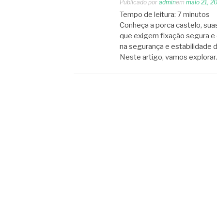
Publicado por
admin
em
maio 21, 2
Tempo de leitura:
7
minutos
Conheça a porca castelo, sua
que exigem fixação segura e 
na segurança e estabilidade d
Neste artigo, vamos explora