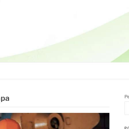
apa
Pe
P