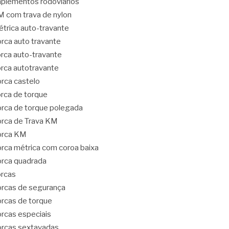
plementos rodoviários
 com trava de nylon
trica auto-travante
rca auto travante
rca auto-travante
rca autotravante
rca castelo
rca de torque
rca de torque polegada
rca de Trava KM
orca KM
rca métrica com coroa baixa
rca quadrada
rcas
rcas de segurança
rcas de torque
rcas especiais
rcas sextavadas