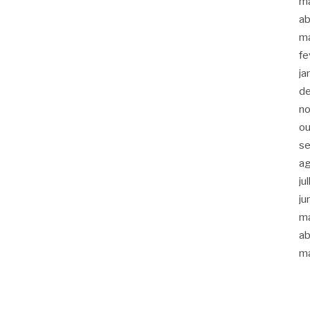
m
ab
m
fe
ja
d
n
ou
s
a
ju
ju
m
ab
m