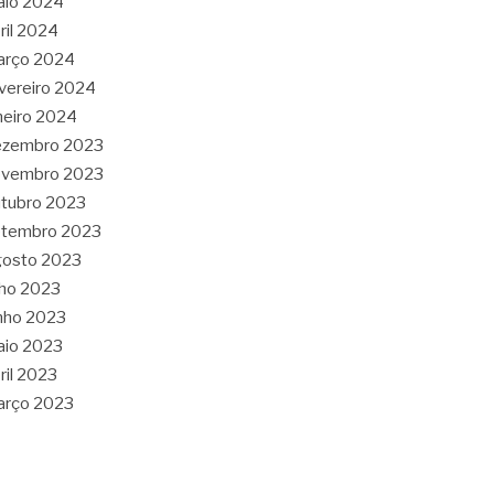
aio 2024
ril 2024
arço 2024
vereiro 2024
neiro 2024
ezembro 2023
ovembro 2023
tubro 2023
etembro 2023
gosto 2023
lho 2023
nho 2023
aio 2023
ril 2023
arço 2023