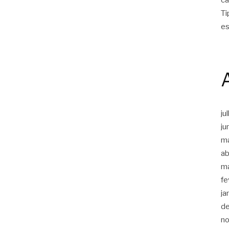
Ti
es
ju
ju
m
ab
m
fe
ja
d
n