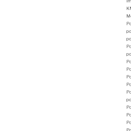
Im
KM
Mé
Po
po
po
Po
po
Po
Po
P
Po
Po
po
Po
Po
Po
Po