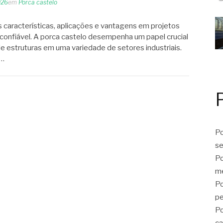
026
em
Porca castelo
s características, aplicações e vantagens em projetos
confiável. A porca castelo desempenha um papel crucial
e estruturas em uma variedade de setores industriais.
r…
Po
se
Po
me
Po
p
Po
ca