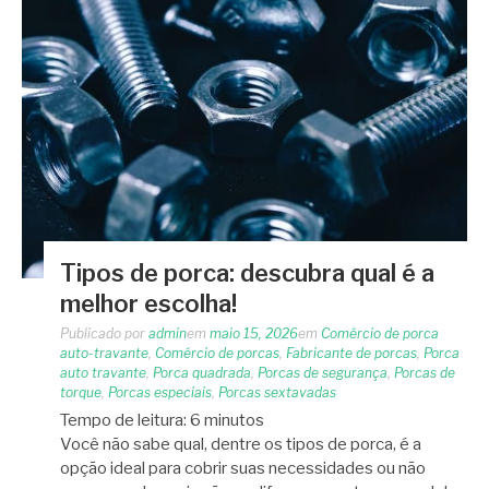
Tipos de porca: descubra qual é a
melhor escolha!
Publicado por
admin
em
maio 15, 2026
em
Comércio de porca
auto-travante
,
Comércio de porcas
,
Fabricante de porcas
,
Porca
auto travante
,
Porca quadrada
,
Porcas de segurança
,
Porcas de
torque
,
Porcas especiais
,
Porcas sextavadas
Tempo de leitura:
6
minutos
Você não sabe qual, dentre os tipos de porca, é a
opção ideal para cobrir suas necessidades ou não