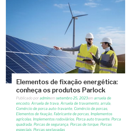
Elementos de fixação energética:
conheça os produtos Parlock
Publicado por
admin
em
setembro 25, 2023
em
arruela de
encosto
,
Arruela de trava
,
Arruela de travamento
,
arrula
,
Comércio de porca auto-travante
,
Comércio de porcas
,
Elementos de fixação
,
Fabricante de porcas
,
Implementos
agrícolas
,
Implementos rodoviários
,
Porca auto travante
,
Porca
quadrada
,
Porcas de segurança
,
Porcas de torque
,
Porcas
especiais
,
Porcas sextavadas