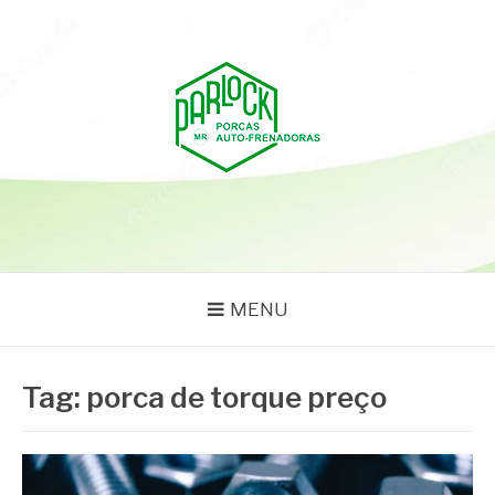
Pular
para
o
conteúdo
PARLOCK
Parlock Blog
MENU
Tag:
porca de torque preço