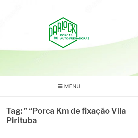
Pular
para
o
conteúdo
PARLOCK
Parlock Blog
MENU
Tag:
” “Porca Km de fixação Vila
Pirituba