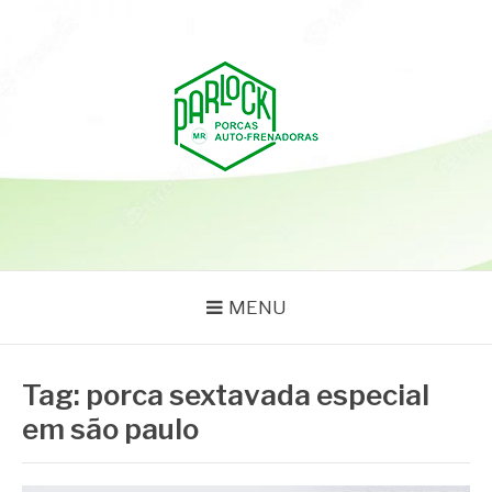
Pular
para
o
conteúdo
PARLOCK
Parlock Blog
MENU
Tag:
porca sextavada especial
em são paulo