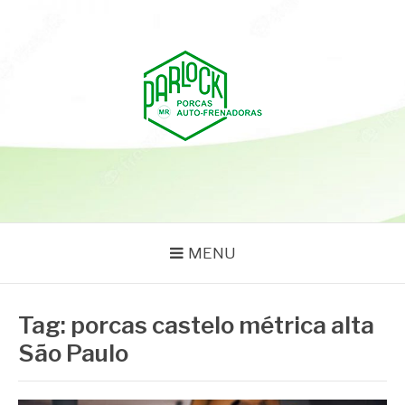
Pular
para
o
conteúdo
PARLOCK
Parlock Blog
MENU
Tag:
porcas castelo métrica alta
São Paulo