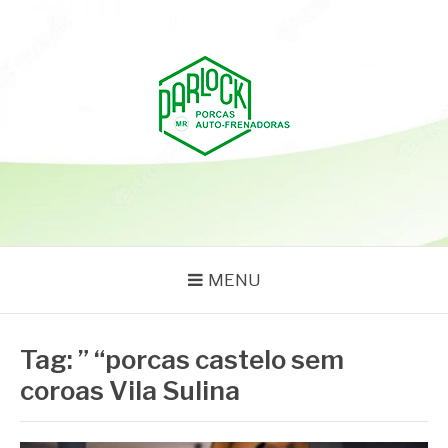
Pular
para
o
conteúdo
PARLOCK
Parlock Blog
MENU
Tag:
” “porcas castelo sem
coroas Vila Sulina