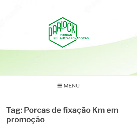
Pular
para
o
conteúdo
PARLOCK
Parlock Blog
MENU
Tag:
Porcas de fixação Km em
promoção