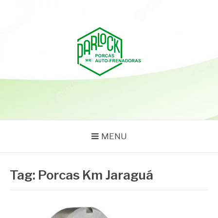
Pular
para
o
conteúdo
PARLOCK
Parlock Blog
MENU
Tag:
Porcas Km Jaraguá