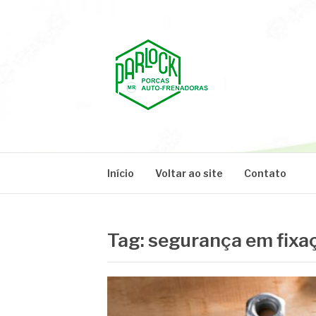
Pular
para
o
conteúdo
PARLOCK
Parlock Blog
Início
Voltar ao site
Contato
Tag:
segurança em fixa