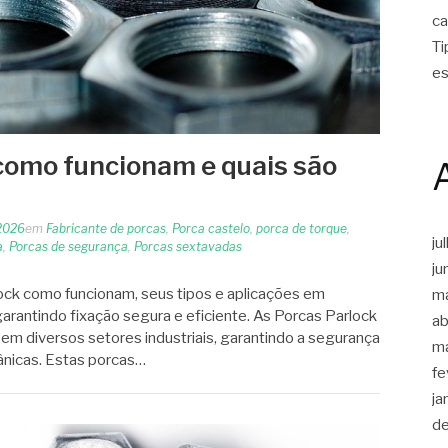
ca
Ti
es
como funcionam e quais são
2026
em
Fabricante de porcas
,
Porca castelo
,
porca de torque
,
ju
a
,
Porcas de segurança
,
Porcas sextavadas
ju
ock como funcionam, seus tipos e aplicações em
m
 garantindo fixação segura e eficiente. As Porcas Parlock
ab
m diversos setores industriais, garantindo a segurança
m
ânicas. Estas porcas…
fe
ja
d