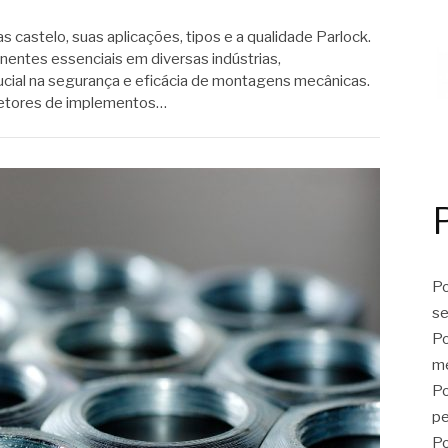
 castelo, suas aplicações, tipos e a qualidade Parlock.
entes essenciais em diversas indústrias,
ial na segurança e eficácia de montagens mecânicas.
 setores de implementos…
Po
se
Po
me
Po
p
Po