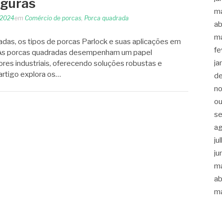
eguras
m
 2024
em
Comércio de porcas
,
Porca quadrada
ab
m
adas, os tipos de porcas Parlock e suas aplicações em
fe
s. As porcas quadradas desempenham um papel
ja
res industriais, oferecendo soluções robustas e
 artigo explora os…
d
n
ou
s
a
ju
ju
m
ab
m