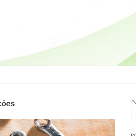
ções
Pe
P