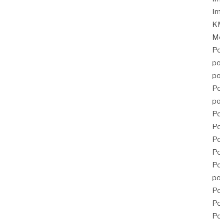
Im
KM
Mé
Po
po
po
Po
po
Po
Po
P
Po
Po
po
Po
Po
Po