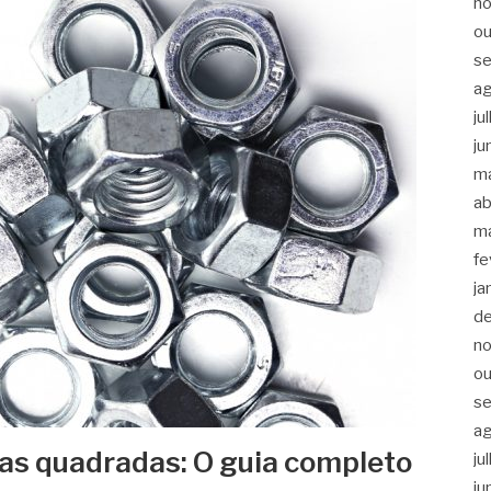
n
ou
s
a
ju
ju
m
ab
m
fe
ja
d
n
ou
s
a
as quadradas: O guia completo
ju
ju