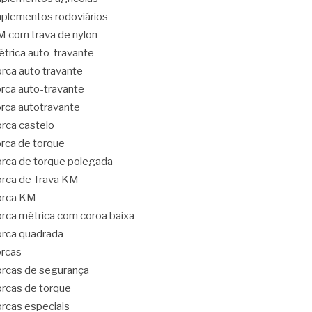
plementos rodoviários
 com trava de nylon
trica auto-travante
rca auto travante
rca auto-travante
rca autotravante
rca castelo
rca de torque
rca de torque polegada
rca de Trava KM
orca KM
rca métrica com coroa baixa
rca quadrada
rcas
rcas de segurança
rcas de torque
rcas especiais