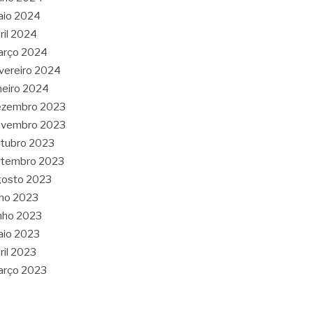
aio 2024
ril 2024
arço 2024
vereiro 2024
neiro 2024
ezembro 2023
ovembro 2023
tubro 2023
etembro 2023
gosto 2023
lho 2023
nho 2023
aio 2023
ril 2023
arço 2023