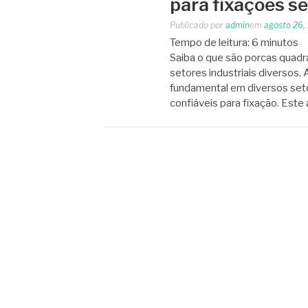
para fixações s
Publicado por
admin
em
agosto 26,
Tempo de leitura:
6
minutos
Saiba o que são porcas quadr
setores industriais diverso
fundamental em diversos seto
confiáveis para fixação. Este